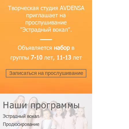
Творческая студия AVDENSA
приглашает на
прослушивание
"Эстрадный вокал".
Объявляется
набор
в
группы
7-10
лет,
11-13
лет
Записаться на прослушивание
Наши программы
Эстрадный вокал
Продюсирование